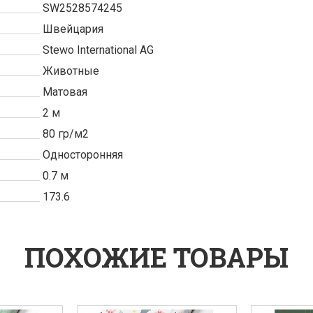
SW2528574245
Швейцария
Stewo International AG
Животные
Матовая
2 м
80 гр/м2
Односторонняя
0.7 м
173.6
ПОХОЖИЕ ТОВАРЫ