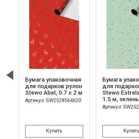
ая
Бумага упаковочная
Бумага упак
Previous
он
для подарков рулон
для подарко
 2
Stewo Abel, 0.7 x 2 м
Stewo Estrela
1.5 м, зелен
Артикул: SW2528564620
70
Артикул: SW25
Купить
Купит