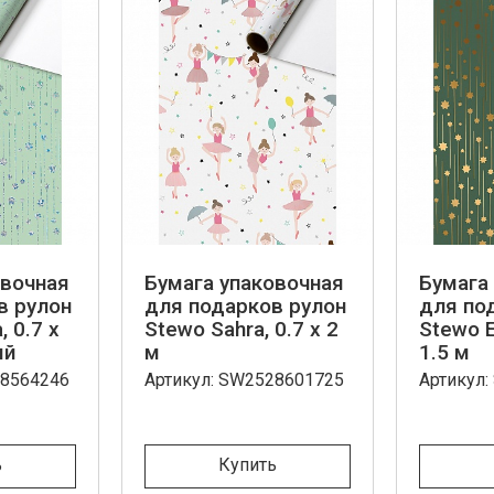
овочная
Бумага упаковочная
Бумага
в рулон
для подарков рулон
для по
, 0.7 x
Stewo Sahra, 0.7 x 2
Stewo E
ый
м
1.5 м
28564246
Артикул: SW2528601725
Артикул
ь
Купить