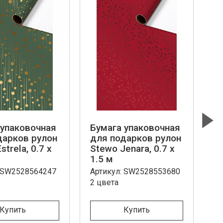
 упаковочная
Бумага упаковочная
Б
Next
дарков рулон
для подарков рулон
д
strela, 0.7 x
Stewo Jenara, 0.7 x
St
1.5 м
1
: SW2528564247
Артикул: SW2528553680
Ар
2 цвета
Купить
Купить